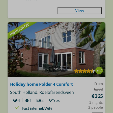
View
HIGHLIGHTED
9.2
From
Holiday home Polder 4 Comfort
€392
South Holland, Roelofarendsveen
€365
4
1
2
Yes
3 nights
2 people
Fast internet/WiFi