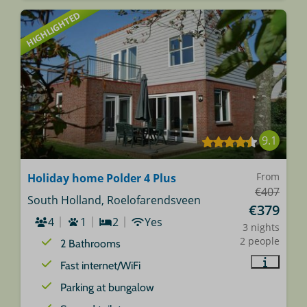
HIGHLIGHTED
9.1
From
Holiday home Polder 4 Plus
€407
South Holland, Roelofarendsveen
€379
4
1
2
Yes
3 nights
2 people
2 Bathrooms
Fast internet/WiFi
Parking at bungalow