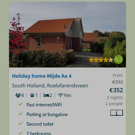
9.2
From
Holiday home Wijde Aa 4
€392
South Holland, Roelofarendsveen
€352
4
1
2
Yes
3 nights
2 people
Fast internet/WiFi
Parking at bungalow
Second toilet
2 bedrooms