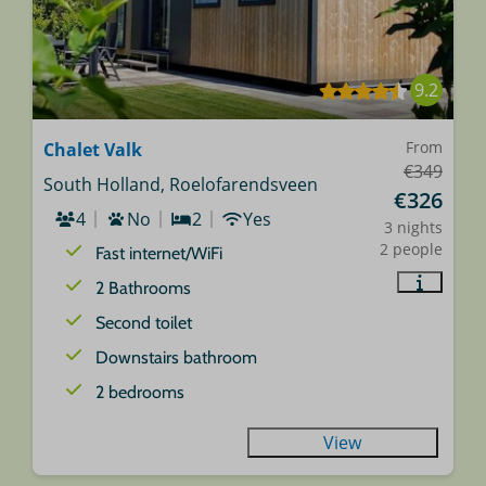
9.2
From
Chalet Valk
€349
South Holland, Roelofarendsveen
€326
4
No
2
Yes
3 nights
2 people
Fast internet/WiFi
2 Bathrooms
Second toilet
Downstairs bathroom
2 bedrooms
View