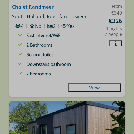
From
Chalet Randmeer
€349
South Holland, Roelofarendsveen
€326
4
No
2
Yes
3 nights
2 people
Fast internet/WiFi
2 Bathrooms
Second toilet
Downstairs bathroom
2 bedrooms
View