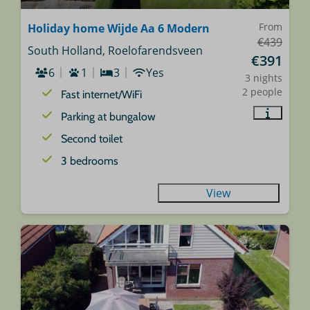
From
Holiday home Wijde Aa 6 Modern
€439
South Holland, Roelofarendsveen
€391
6
1
3
Yes
3 nights
2 people
Fast internet/WiFi
Parking at bungalow
Second toilet
3 bedrooms
View