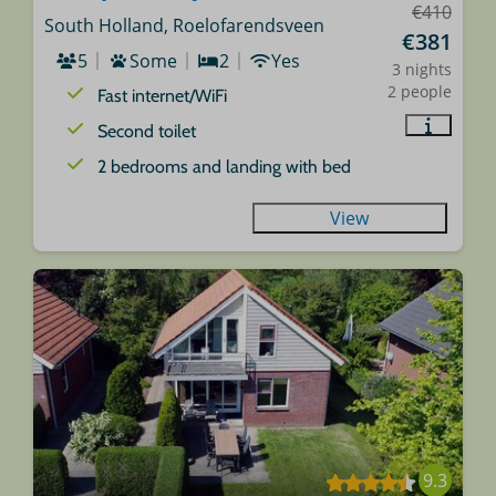
€410
South Holland, Roelofarendsveen
€381
5
Some
2
Yes
3 nights
2 people
Fast internet/WiFi
Second toilet
2 bedrooms and landing with bed
View
9.3