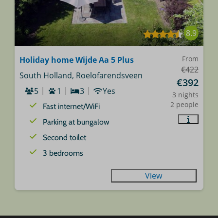
8.9
From
Holiday home Wijde Aa 5 Plus
€422
South Holland, Roelofarendsveen
€392
5
1
3
Yes
3 nights
2 people
Fast internet/WiFi
Parking at bungalow
Second toilet
3 bedrooms
View