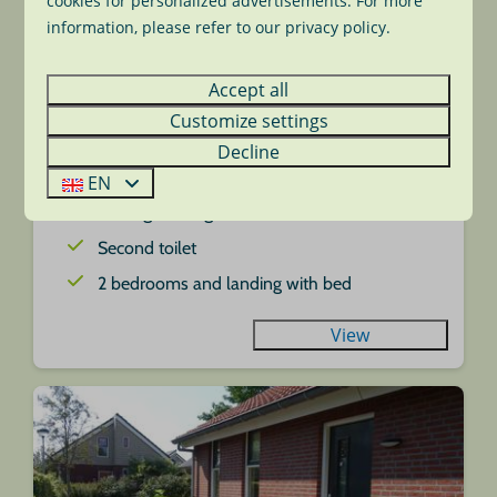
cookies for personalized advertisements. For more
information, please refer to our privacy policy.
From
Holiday home Wijde Aa 5 pet friendly
Accept all
€410
South Holland, Roelofarendsveen
€366
Customize settings
4
No
2
Yes
Decline
3 nights
2 people
Fast internet/WiFi
EN
Parking at bungalow
Second toilet
2 bedrooms and landing with bed
View