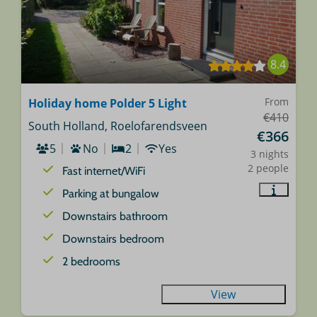
8.4
From
Holiday home Polder 5 Light
€410
South Holland, Roelofarendsveen
€366
5
No
2
Yes
3 nights
2 people
Fast internet/WiFi
Parking at bungalow
Downstairs bathroom
Downstairs bedroom
2 bedrooms
View